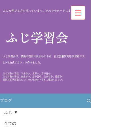
みんな伸びる力を持っています。それをサポートします。
​ふじ学習会
ふじ学習会は、横浜市港南区東永谷にある、自立型個別対応学習塾です。
​LINE公式アカウント作りました。
​主な対象小学校：下永谷小、永野小、芹が谷小
主な対象中学校：東永谷中、芹が谷中、上永谷中、港南中
個別対応学習塾なので、その他の小・中もご相談ください。
ブログ
ふじ
全ての