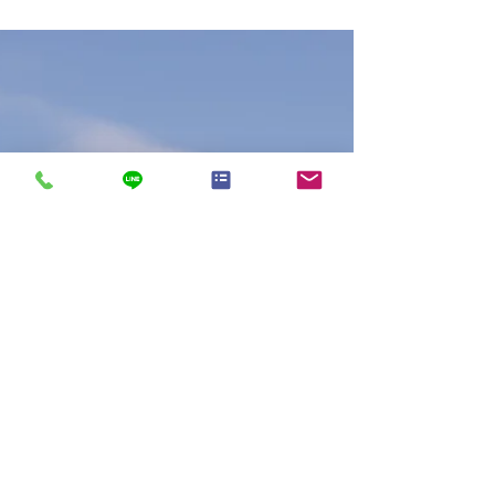
1人でも従業員を雇えば、事業者の皆さんは労災に
加入しなければなりません。 普段は1人で切り盛り
しているけれど、卒業生にチラシ配布のアルバイ
ト を頼んだ。なんて塾であってももちろんそうで
す。そのバイトの卒業生が、チラシ配布中に転ん
で怪我をしたら、立派な業務災害。労災の対象で
す...