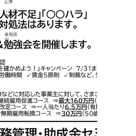
記事
ふじ学
習会
ふじ
春期講
習