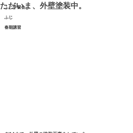
ただいま、外壁塗装中。
ふじ学習会
ふじ
春期講習