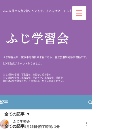
みんな伸びる力を持っています。それをサポートします。
​ふじ学習会
ふじ学習会は、横浜市港南区東永谷にある、自立型個別対応学習塾です。
​LINE公式アカウント作りました。
​主な対象小学校：下永谷小、永野小、芹が谷小
主な対象中学校：東永谷中、芹が谷中、上永谷中、港南中
個別対応学習塾なので、その他の小・中もご相談ください。
記事
全ての記事
ふじ学習会
全ての記事
2022年1月25日
読了時間: 1分