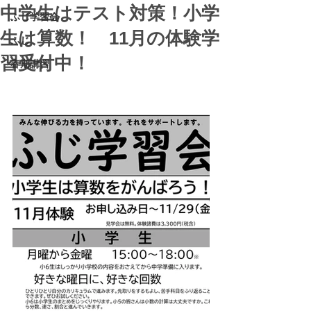
中学生はテスト対策！小学
ふじ学習会
生は算数！ 11月の体験学
ふじ
習受付中！
春期講習