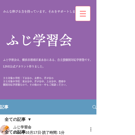
みんな伸びる力を持っています。それをサポートします。
​ふじ学習会
ふじ学習会は、横浜市港南区東永谷にある、自立型個別対応学習塾です。
​LINE公式アカウント作りました。
​主な対象小学校：下永谷小、永野小、芹が谷小
主な対象中学校：東永谷中、芹が谷中、上永谷中、港南中
個別対応学習塾なので、その他の小・中もご相談ください。
記事
全ての記事
ふじ学習会
全ての記事
2024年10月17日
読了時間: 1分