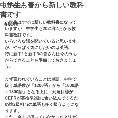
中学生も春から新しい教科
ふじ学習会
書です
ふじ
小学生はすでに新しい教科書になって
春期講習
いますが、中学生も2021年4月から教
科書改訂です。
いろいろな話を聞いていると思います
が、やっぱり気にしたいのは英語。
特に新中1と新中3の皆さんは今のうち
からできることを準備しておきましょ
う。
まず言われていることは単語。中学で
扱う単語数が「1200語」から「1600語
～1800語」となる上に、到達目標が
CEFRが英検準2級に食い込んでくるた
め準2級相当の単語も多く扱うようにな
ります。
また、今まで扱っていなかった文法が