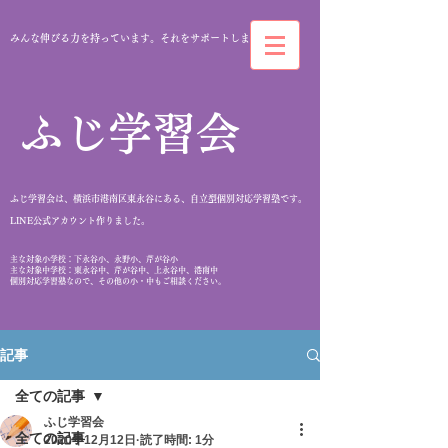
みんな伸びる力を持っています。それをサポートします。
​ふじ学習会
ふじ学習会は、横浜市港南区東永谷にある、自立型個別対応学習塾です。
​LINE公式アカウント作りました。
​主な対象小学校：下永谷小、永野小、芹が谷小
主な対象中学校：東永谷中、芹が谷中、上永谷中、港南中
個別対応学習塾なので、その他の小・中もご相談ください。
記事
全ての記事
ふじ学習会
全ての記事
2020年12月12日
読了時間: 1分