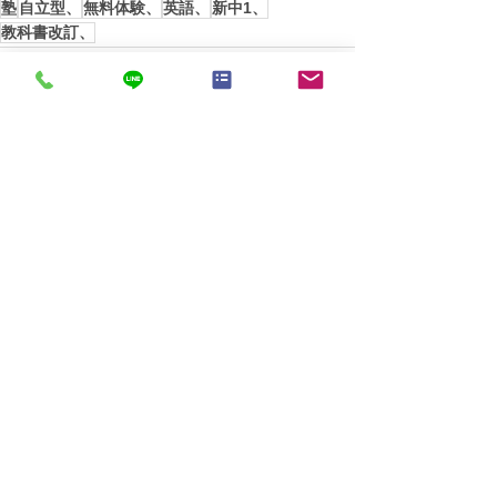
塾
自立型、
無料体験、
英語、
新中1、
教科書改訂、
すべて表示
最新記事