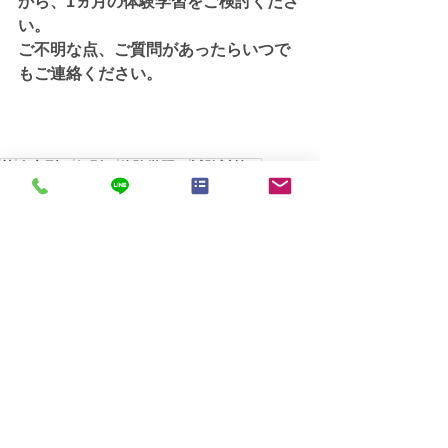
から、1ヵ月の体験学習をご検討くださ
い。
ご不明な点、ご質問があったらいつで
もご連絡ください。
塾
自立型、
個別、
体験学習、
試験対策、
ふじ学習会
すべて表示
最新記事