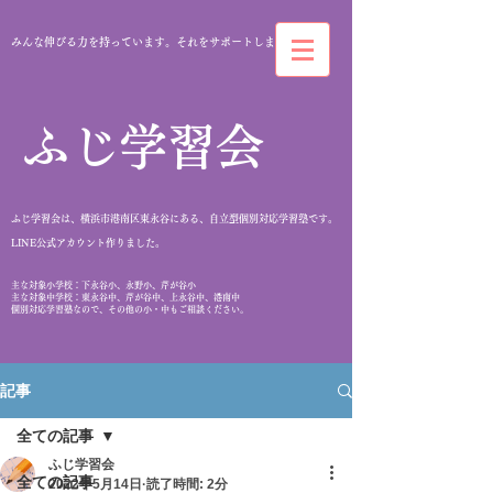
みんな伸びる力を持っています。それをサポートします。
​ふじ学習会
ふじ学習会は、横浜市港南区東永谷にある、自立型個別対応学習塾です。
​LINE公式アカウント作りました。
​主な対象小学校：下永谷小、永野小、芹が谷小
主な対象中学校：東永谷中、芹が谷中、上永谷中、港南中
個別対応学習塾なので、その他の小・中もご相談ください。
記事
全ての記事
ふじ学習会
全ての記事
2022年5月14日
読了時間: 2分