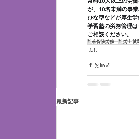
常時10人以上の労
が、10名未満の事
ひな型などが厚生労
学習塾の労務管理は
ご相談ください。
社会保険労務士
社労士
就
ふじ
最新記事