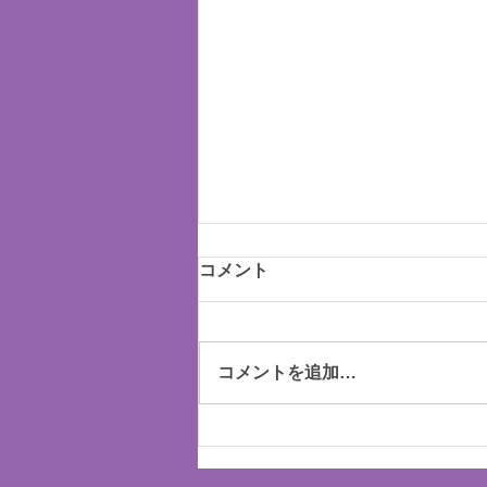
コメント
コメントを追加…
学習塾対象 労務管理・助成
金セミナー＆勉強会