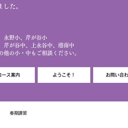
りました。
小、永野小、芹が谷小
、芹が谷中、上永谷中、港南中
その他の小・中もご相談ください。
コース案内
ようこそ！
お問い合
春期講習