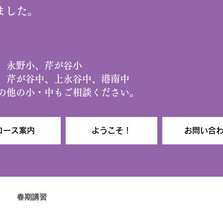
りました。
小、永野小、芹が谷小
、芹が谷中、上永谷中、港南中
その他の小・中もご相談ください。
コース案内
ようこそ！
お問い合
春期講習