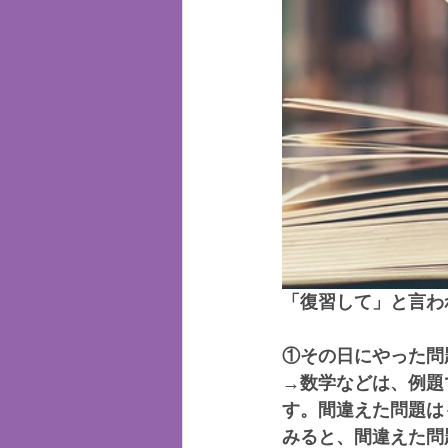
「復習して」と言わ
①その日にやった問
→数学などは、例題
す。間違えた問題は
みると、間違えた問