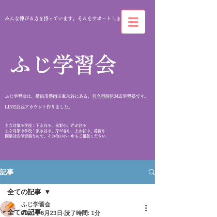
みんな伸びる力を持っています。それをサポートします。
​ふじ学習会
ふじ学習会は、横浜市港南区東永谷にある、自立型個別対応学習塾です。
​LINE公式アカウント作りました。
​主な対象小学校：下永谷小、永野小、芹が谷小
主な対象中学校：東永谷中、芹が谷中、上永谷中、港南中
個別対応学習塾なので、その他の小・中もご相談ください。
記事
全ての記事
ふじ学習会
全ての記事
2021年6月23日
読了時間: 1分