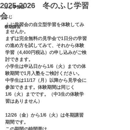
2025-2026 冬のふじ学習
ふじ学習会
会
ふじ
ふじ学習会の自立型学習を体験してみ
春期講習
ませんか。
まずは完全無料の見学会で1日分の学習
の進め方を試してみて、それから体験
学習（4,400円税込）の申し込みがご検
討できます。
小学生は申込日から1/6（火）までの体
験期間で1月入塾をご検討ください。
中学生は11/17（月）以降から見学会に
参加できます。体験期間は同じく
1/6（火）までです。（中3生の体験学
習はありません）
12/26（金）から1/6（火）は冬期講習
期間です。
この期間の時間帯は