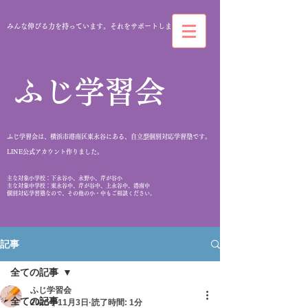
みんな伸びる力を持っています。それをサポートします。
​ふじ学習会
ふじ学習会は、横浜市港南区東永谷にある、自立型個別対応学習塾です。
​LINE公式アカウント作りました。
​主な対象小学校：下永谷小、永野小、芹が谷小
主な対象中学校：東永谷中、芹が谷中、上永谷中、港南中
個別対応学習塾なので、その他の小・中もご相談ください。
記事
全ての記事
ふじ学習会
全ての記事
2025年11月3日
読了時間: 1分