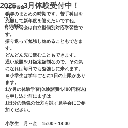
2025 3月体験受付中！
ふじ学習会
学年のまとめの時期です。苦手科目を
ふじ
克服して新年度を迎えたいですね。
春期講習
ふじ学習会は自立型個別対応学習塾で
す。
振り返って勉強し始めることもできま
す。
どんどん先に進むこともできます。
通い放題※月額定額制なので、その気
になれば毎日でも勉強しに来れます。
※小学生は学年ごとに1日の上限があり
ます。
1か月の体験学習(体験諸費4,400円税込)
を申し込む前にまずは
1日分の勉強の仕方を試す見学会にご参
加ください。
小学生　月～金　15:00～18:00