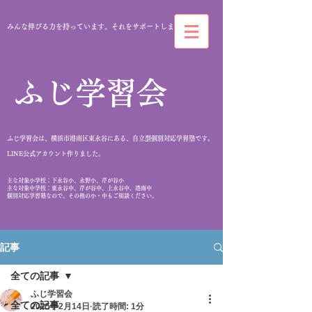
みんな伸びる力を持っています。それをサポートします。
​ふじ学習会
ふじ学習会は、横浜市港南区東永谷にある、自立型個別対応学習塾です。
​LINE公式アカウント作りました。
​主な対象小学校：下永谷小、永野小、芹が谷小
主な対象中学校：東永谷中、芹が谷中、上永谷中、港南中
個別対応学習塾なので、その他の小・中もご相談ください。
記事
全ての記事
ふじ学習会
全ての記事
2025年2月14日
読了時間: 1分