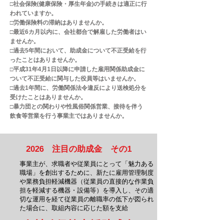
□社会保険(健康保険・厚生年金)の手続きは適正に行
われていますか。
□労働保険料の滞納はありませんか。
□最近6カ月以内に、会社都合で解雇した労働者はい
ませんか。
□過去5年間において、助成金について不正受給を行
ったことはありませんか。
□平成31年4月1日以降に申請した雇用関係助成金に
ついて不正受給に関与した役員等はいませんか。
□過去1年間に、労働関係法令違反により送検処分を
受けたことはありませんか。
​□暴力団との関わりや性風俗関係営業、接待を伴う
飲食等営業を行う事業主ではありませんか。
2026 ​注目の助成金 その1
​事業主が、求職者や従業員にとって「魅力ある
職場」を創出するために、新たに雇用管理制度
や業務負担軽減機器（従業員の直接的な作業負
担を軽減する機器・設備等）を導入し、その適
切な運用を経て従業員の離職率の低下が図られ
た場合に、取組内容に応じた額を支給