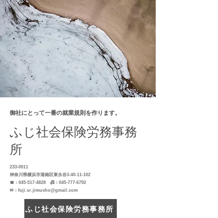
御社にとって一番の就業規則を作ります。
ふじ社会保険労務事務
所
233-0011
神奈川県横浜市港南区東永谷3-40-11-102
☎：045-517-4828 📠：045-777-6792
✉：
fuji.sr.jimusho@gmail.com
ふじ社会保険労務事務所