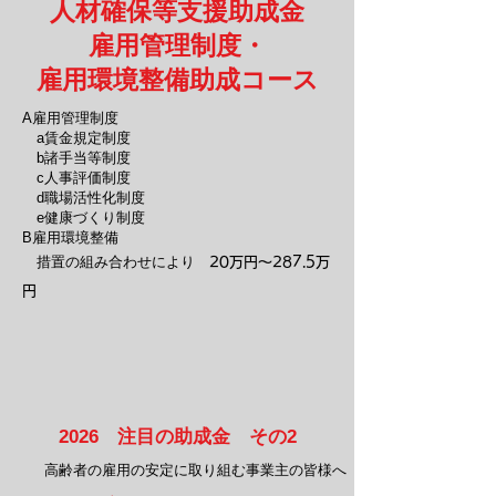
人材確保等支援助成金
​雇用管理制度・
雇用環境整備助成コース
A雇用管理制度
a賃金規定制度
b諸手当等制度
c人事評価制度
d職場活性化制度
e健康づくり制度
B雇用環境整備
措置の組み合わせにより
20万円～287.5万
円
2026 注目の助成金 その2
​高齢者の雇用の安定に取り組む事業主の皆様へ