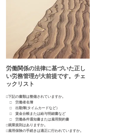
​労働関係の法律に基づいた正し
い労務管理が大前提です。チェ
ックリスト
□下記の書類は整備されていますか。
□ 労働者名簿
□ 出勤簿(タイムカードなど）
□ 賃金台帳または給与明細書など
□ 労働条件通知書または雇用契約書
□就業規則はありますか。
□雇用保険の手続きは適正に行われていますか。